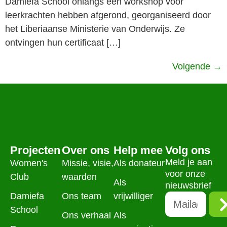
Damiefa School onlangs een workshop voor
leerkrachten hebben afgerond, georganiseerd door
het Liberiaanse Ministerie van Onderwijs. Ze
ontvingen hun certificaat […]
Volgende
→
Projecten
Over ons
Help mee
Volg ons
Meld je aan
Women's
Missie, visie,
Als donateur
voor onze
Club
waarden
Als
nieuwsbrief
Damiefa
Ons team
vrijwilliger
School
Ons verhaal
Als