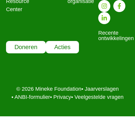
Resource
organisatie
Center
Recente
ontwikkelingen
Doneren
Acties
© 2026 Mineke Foundation
• Jaarverslagen
• ANBI-formulier
• Privacy
• Veelgestelde vragen