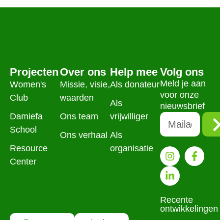
Projecten
Over ons
Help mee
Volg ons
Meld je aan
Women's
Missie, visie,
Als donateur
voor onze
Club
waarden
Als
nieuwsbrief
Damiefa
Ons team
vrijwilliger
School
Ons verhaal
Als
Resource
organisatie
Center
Recente
ontwikkelingen