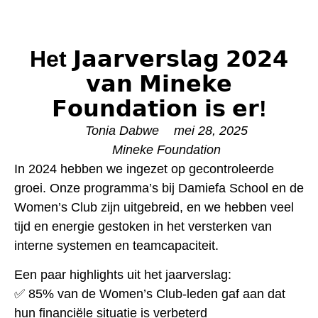
Het 𝗝𝗮𝗮𝗿𝘃𝗲𝗿𝘀𝗹𝗮𝗴 𝟮𝟬𝟮𝟰
𝘃𝗮𝗻 𝗠𝗶𝗻𝗲𝗸𝗲
𝗙𝗼𝘂𝗻𝗱𝗮𝘁𝗶𝗼𝗻 𝗶𝘀 𝗲𝗿!
Tonia Dabwe
mei 28, 2025
Mineke Foundation
In 2024 hebben we ingezet op gecontroleerde
groei. Onze programma’s bij Damiefa School en de
Women’s Club zijn uitgebreid, en we hebben veel
tijd en energie gestoken in het versterken van
interne systemen en teamcapaciteit.
Een paar highlights uit het jaarverslag:
✅ 85% van de Women’s Club-leden gaf aan dat
hun financiële situatie is verbeterd