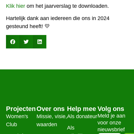
Klik hier
om het jaarverslag te downloaden.
Hartelijk dank aan iedereen die ons in 2024
gesteund heeft! 💛
Projecten
Over ons
Help mee
Volg ons
Meld je aan
Women's
Missie, visie,
Als donateur
voor onze
Club
waarden
Als
nieuwsbrief