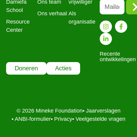
Damiefa
Ons team
vrijwilliger
School
Ons verhaal
Als
Resource
organisatie
Center
Recente
ontwikkelingen
Doneren
Acties
© 2026 Mineke Foundation
• Jaarverslagen
• ANBI-formulier
• Privacy
• Veelgestelde vragen