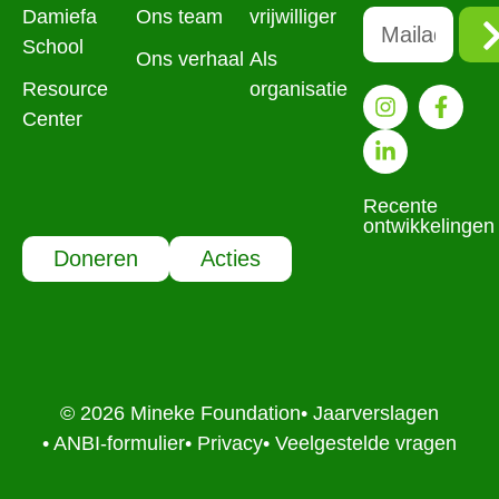
Damiefa
Ons team
vrijwilliger
School
Ons verhaal
Als
Resource
organisatie
Center
Recente
ontwikkelingen
Doneren
Acties
© 2026 Mineke Foundation
• Jaarverslagen
• ANBI-formulier
• Privacy
• Veelgestelde vragen