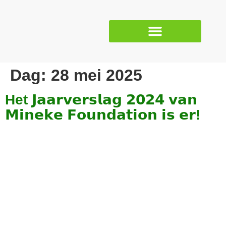
Dag:
28 mei 2025
Het 𝗝𝗮𝗮𝗿𝘃𝗲𝗿𝘀𝗹𝗮𝗴 𝟮𝟬𝟮𝟰 𝘃𝗮𝗻
𝗠𝗶𝗻𝗲𝗸𝗲 𝗙𝗼𝘂𝗻𝗱𝗮𝘁𝗶𝗼𝗻 𝗶𝘀 𝗲𝗿!