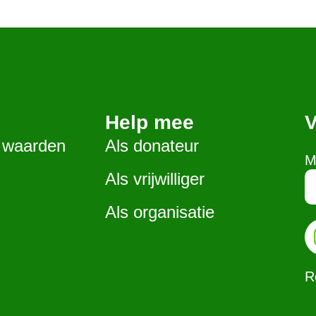
Help mee
V
, waarden
Als donateur
M
Als vrijwilliger
Als organisatie
R