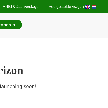
ANBI & Jaarverslagen
Veelgestelde vragen
Doneren
rizon
 launching soon!