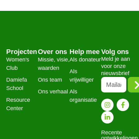
Projecten
Over ons
Help mee
Volg ons
Meld je aan
Women's
Missie, visie,
Als donateur
voor onze
Club
waarden
Als
nieuwsbrief
Damiefa
Ons team
vrijwilliger
School
Ons verhaal
Als
Resource
organisatie
Center
Recente
ontwikkelingen