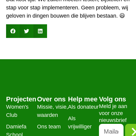
stap voor stap implementeren. Geen probleem, wij
geloven in dingen bouwen die blijven bestaan. 😃
Projecten
Over ons
Help mee
Volg ons
Meld je aan
Women's
Missie, visie,
Als donateur
voor onze
Club
waarden
Als
nieuwsbrief
Damiefa
Ons team
vrijwilliger
School